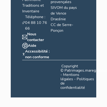
provençales
Traditions et
SIVOM du pays
Inventaire
de Vence
Téléphone :
Dracénie
04 88 10 76
CC de Serre-
66
Ponçon
Nous
contacter
Aide
Accessibilité :
non conforme
Copyright
©
Patrimages.maregionsud
-
Mentions
légales
-
Politiques
de
confidentialité