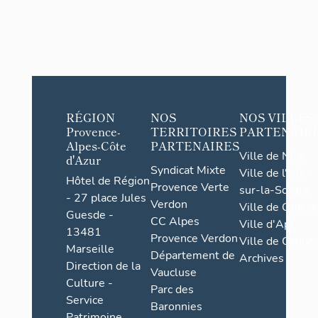
RÉGION
NOS
NOS VILLES
Provence-
TERRITOIRES
PARTENAIR
Alpes-Côte
PARTENAIRES
Ville de Nice
d'Azur
Syndicat Mixte
Ville de l'Isle-
Hôtel de Région
Provence Verte
sur-la-Sorgue
- 27 place Jules
Verdon
Ville de Grasse
Guesde -
CC Alpes
Ville d'Apt
13481
Provence Verdon
Ville de Cannes
Marseille
Département de
Archives
Direction de la
Vaucluse
Culture -
Parc des
Service
Baronnies
Patrimoine