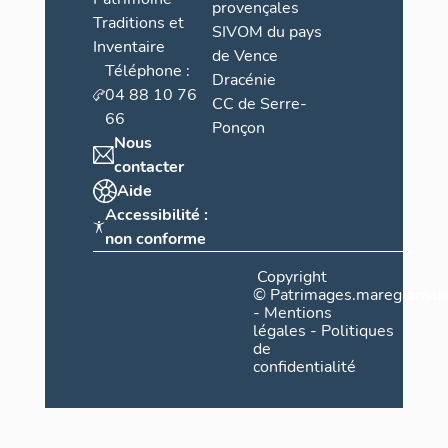
provençales
Traditions et
SIVOM du pays
Inventaire
de Vence
Téléphone :
Dracénie
04 88 10 76
CC de Serre-
66
Ponçon
Nous
contacter
Aide
Accessibilité :
non conforme
Copyright
©
Patrimages.maregionsud
-
Mentions
légales
-
Politiques
de
confidentialité