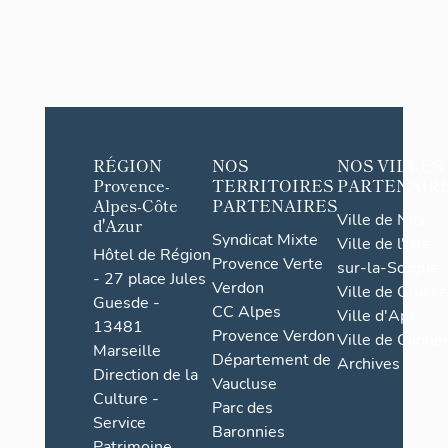
RÉGION
NOS
NOS VILLES
Provence-
TERRITOIRES
PARTENAIR
Alpes-Côte
PARTENAIRES
Ville de Nice
d'Azur
Syndicat Mixte
Ville de l'Isle-
Hôtel de Région
Provence Verte
sur-la-Sorgue
- 27 place Jules
Verdon
Ville de Grasse
Guesde -
CC Alpes
Ville d'Apt
13481
Provence Verdon
Ville de Cannes
Marseille
Département de
Archives
Direction de la
Vaucluse
Culture -
Parc des
Service
Baronnies
Patrimoine