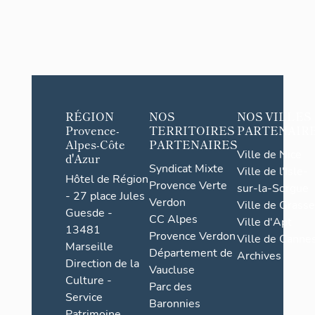
RÉGION
NOS
NOS VILLES
Provence-
TERRITOIRES
PARTENAIR
Alpes-Côte
PARTENAIRES
Ville de Nice
d'Azur
Syndicat Mixte
Ville de l'Isle-
Hôtel de Région
Provence Verte
sur-la-Sorgue
- 27 place Jules
Verdon
Ville de Grasse
Guesde -
CC Alpes
Ville d'Apt
13481
Provence Verdon
Ville de Cannes
Marseille
Département de
Archives
Direction de la
Vaucluse
Culture -
Parc des
Service
Baronnies
Patrimoine