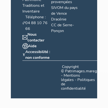
provençales
Traditions et
SIVOM du pays
Inventaire
de Vence
Téléphone :
Dracénie
04 88 10 76
CC de Serre-
66
Ponçon
Nous
contacter
Aide
Accessibilité :
non conforme
Copyright
©
Patrimages.maregionsud
-
Mentions
légales
-
Politiques
de
confidentialité