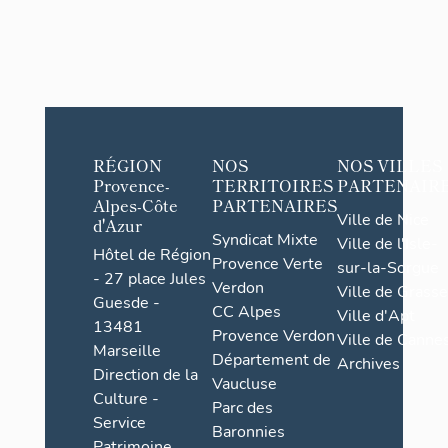
RÉGION
NOS
NOS VILLES
Provence-
TERRITOIRES
PARTENAIR
Alpes-Côte
PARTENAIRES
Ville de Nice
d'Azur
Syndicat Mixte
Ville de l'Isle-
Hôtel de Région
Provence Verte
sur-la-Sorgue
- 27 place Jules
Verdon
Ville de Grasse
Guesde -
CC Alpes
Ville d'Apt
13481
Provence Verdon
Ville de Cannes
Marseille
Département de
Archives
Direction de la
Vaucluse
Culture -
Parc des
Service
Baronnies
Patrimoine