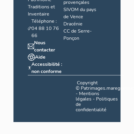
provençales
Traditions et
SIVOM du pays
Inventaire
de Vence
Téléphone :
Dracénie
04 88 10 76
CC de Serre-
66
Ponçon
Nous
contacter
Aide
Accessibilité :
non conforme
Copyright
©
Patrimages.maregionsud
-
Mentions
légales
-
Politiques
de
confidentialité