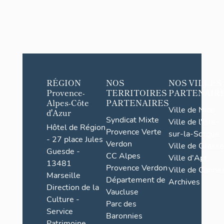
RÉGION
NOS
NOS VILLES
Provence-
TERRITOIRES
PARTENAIR
Alpes-Côte
PARTENAIRES
Ville de Nice
d'Azur
Syndicat Mixte
Ville de l'Isle-
Hôtel de Région
Provence Verte
sur-la-Sorgue
- 27 place Jules
Verdon
Ville de Grasse
Guesde -
CC Alpes
Ville d'Apt
13481
Provence Verdon
Ville de Cannes
Marseille
Département de
Archives
Direction de la
Vaucluse
Culture -
Parc des
Service
Baronnies
Patrimoine