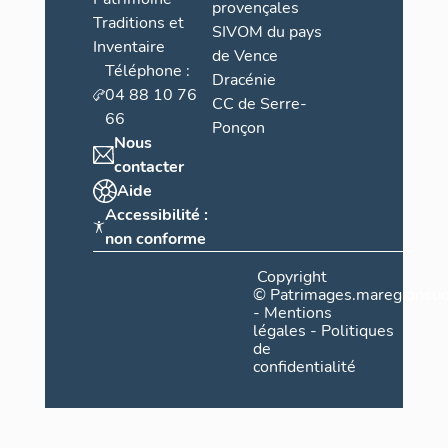
provençales
Traditions et
SIVOM du pays
Inventaire
de Vence
Téléphone :
Dracénie
04 88 10 76
CC de Serre-
66
Ponçon
Nous
contacter
Aide
Accessibilité :
non conforme
Copyright
©
Patrimages.maregionsud
-
Mentions
légales
-
Politiques
de
confidentialité