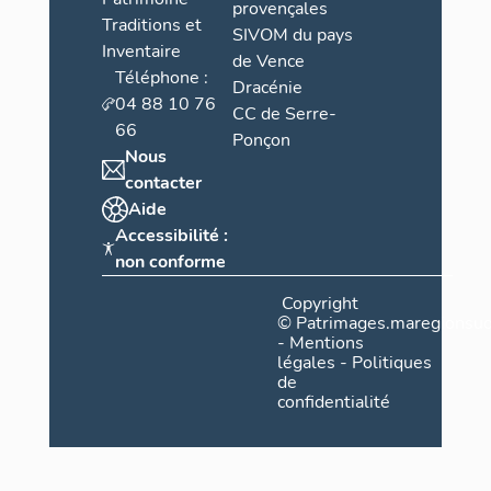
provençales
Traditions et
SIVOM du pays
Inventaire
de Vence
Téléphone :
Dracénie
04 88 10 76
CC de Serre-
66
Ponçon
Nous
contacter
Aide
Accessibilité :
non conforme
Copyright
©
Patrimages.maregionsud
-
Mentions
légales
-
Politiques
de
confidentialité