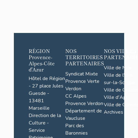
RÉGION
NOS
NOS VILLES
Provence-
TERRITOIRES
PARTENAIR
Alpes-Côte
PARTENAIRES
Ville de Nice
d'Azur
Syndicat Mixte
Ville de l'Isle-
Hôtel de Région
Provence Verte
sur-la-Sorgue
- 27 place Jules
Verdon
Ville de Grasse
Guesde -
CC Alpes
Ville d'Apt
13481
Provence Verdon
Ville de Cannes
Marseille
Département de
Archives
Direction de la
Vaucluse
Culture -
Parc des
Service
Baronnies
Patrimoine