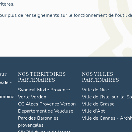
itères.
ur plus de renseignements sur le fonctionnement de l'outil d
zur
NOS TERRITOIRES
NOS VILLES
PARTENAIRES
PARTENAIRES
esde -
Syndicat Mixte Provence
Ville de Nice
rimoine
Verte Verdon
Ville de l'Isle-sur-la-S
CC Alpes Provence Verdon
Ville de Grasse
Département de Vaucluse
Ville d'Apt
Parc des Baronnies
Ville de Cannes - Arch
provençales