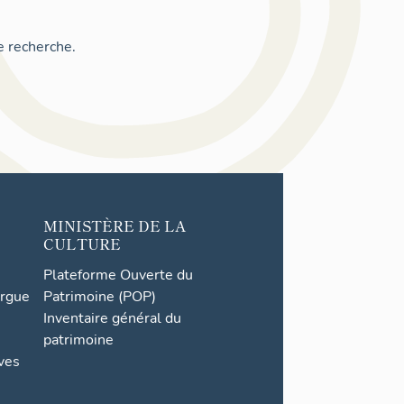
e recherche.
MINISTÈRE DE LA
CULTURE
Plateforme Ouverte du
orgue
Patrimoine (POP)
Inventaire général du
patrimoine
ives