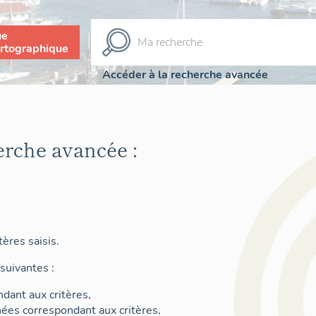
ue
rtographique
Accéder à la recherche avancée
erche avancée :
ères saisis.
suivantes :
dant aux critères,
nées correspondant aux critères,