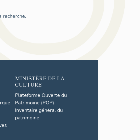
e recherche.
MINISTÈRE DE LA
CULTURE
Plateforme Ouverte du
orgue
Patrimoine (POP)
Inventaire général du
patrimoine
ives