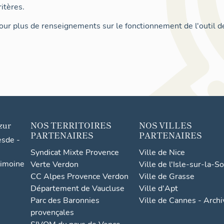
itères.
ur plus de renseignements sur le fonctionnement de l'outil d
zur
NOS TERRITOIRES
NOS VILLES
PARTENAIRES
PARTENAIRES
esde -
Syndicat Mixte Provence
Ville de Nice
rimoine
Verte Verdon
Ville de l'Isle-sur-la-S
CC Alpes Provence Verdon
Ville de Grasse
Département de Vaucluse
Ville d'Apt
Parc des Baronnies
Ville de Cannes - Arch
provençales