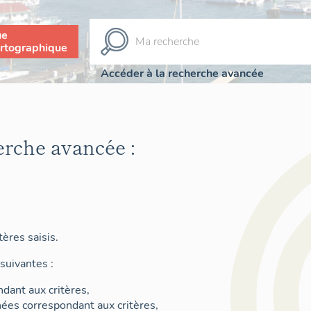
ue
rtographique
Accéder à la recherche avancée
erche avancée :
ères saisis.
suivantes :
dant aux critères,
nées correspondant aux critères,