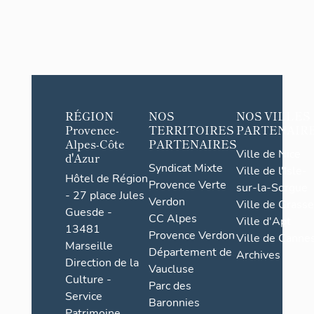
RÉGION
NOS
NOS VILLES
Provence-
TERRITOIRES
PARTENAIR
Alpes-Côte
PARTENAIRES
Ville de Nice
d'Azur
Syndicat Mixte
Ville de l'Isle-
Hôtel de Région
Provence Verte
sur-la-Sorgue
- 27 place Jules
Verdon
Ville de Grasse
Guesde -
CC Alpes
Ville d'Apt
13481
Provence Verdon
Ville de Cannes
Marseille
Département de
Archives
Direction de la
Vaucluse
Culture -
Parc des
Service
Baronnies
Patrimoine