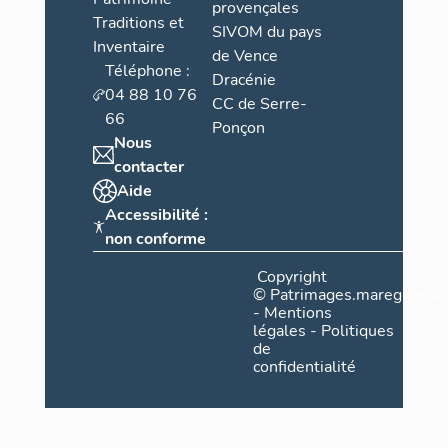
provençales
Traditions et
SIVOM du pays
Inventaire
de Vence
Téléphone :
Dracénie
04 88 10 76
CC de Serre-
66
Ponçon
Nous
contacter
Aide
Accessibilité :
non conforme
Copyright
©
Patrimages.maregionsud
-
Mentions
légales
-
Politiques
de
confidentialité