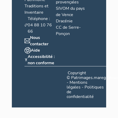
provençales
Traditions et
SIVOM du pays
Inventaire
de Vence
Téléphone :
Dracénie
04 88 10 76
CC de Serre-
66
Ponçon
Nous
contacter
Aide
Accessibilité :
non conforme
Copyright
©
Patrimages.maregionsud
-
Mentions
légales
-
Politiques
de
confidentialité