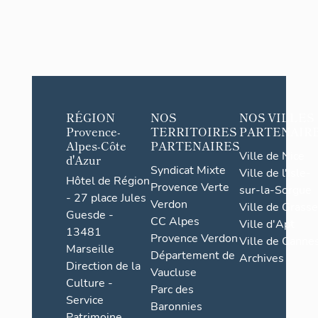
RÉGION
NOS
NOS VILLES
Provence-
TERRITOIRES
PARTENAIR
Alpes-Côte
PARTENAIRES
Ville de Nice
d'Azur
Syndicat Mixte
Ville de l'Isle-
Hôtel de Région
Provence Verte
sur-la-Sorgue
- 27 place Jules
Verdon
Ville de Grasse
Guesde -
CC Alpes
Ville d'Apt
13481
Provence Verdon
Ville de Cannes
Marseille
Département de
Archives
Direction de la
Vaucluse
Culture -
Parc des
Service
Baronnies
Patrimoine