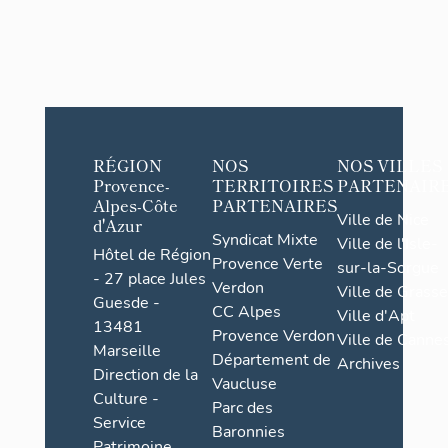
RÉGION
NOS
NOS VILLES
Provence-
TERRITOIRES
PARTENAIR
Alpes-Côte
PARTENAIRES
Ville de Nice
d'Azur
Syndicat Mixte
Ville de l'Isle-
Hôtel de Région
Provence Verte
sur-la-Sorgue
- 27 place Jules
Verdon
Ville de Grasse
Guesde -
CC Alpes
Ville d'Apt
13481
Provence Verdon
Ville de Cannes
Marseille
Département de
Archives
Direction de la
Vaucluse
Culture -
Parc des
Service
Baronnies
Patrimoine