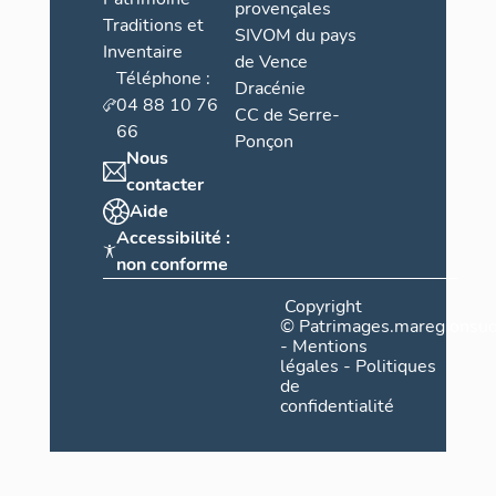
provençales
Traditions et
SIVOM du pays
Inventaire
de Vence
Téléphone :
Dracénie
04 88 10 76
CC de Serre-
66
Ponçon
Nous
contacter
Aide
Accessibilité :
non conforme
Copyright
©
Patrimages.maregionsud
-
Mentions
légales
-
Politiques
de
confidentialité