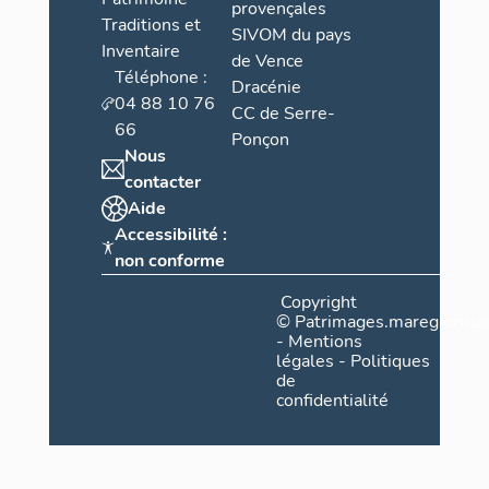
provençales
Traditions et
SIVOM du pays
Inventaire
de Vence
Téléphone :
Dracénie
04 88 10 76
CC de Serre-
66
Ponçon
Nous
contacter
Aide
Accessibilité :
non conforme
Copyright
©
Patrimages.maregionsud
-
Mentions
légales
-
Politiques
de
confidentialité