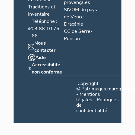
provençales
Traditions et
SIVOM du pays
Inventaire
de Vence
Téléphone :
Dracénie
04 88 10 76
CC de Serre-
66
Ponçon
Nous
contacter
Aide
Accessibilité :
non conforme
Copyright
©
Patrimages.maregionsud
-
Mentions
légales
-
Politiques
de
confidentialité