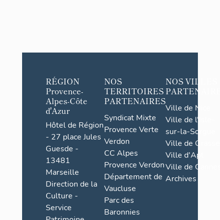
RÉGION
NOS
NOS VILLES
Provence-
TERRITOIRES
PARTENAIR
Alpes-Côte
PARTENAIRES
Ville de Nice
d'Azur
Syndicat Mixte
Ville de l'Isle-
Hôtel de Région
Provence Verte
sur-la-Sorgue
- 27 place Jules
Verdon
Ville de Grasse
Guesde -
CC Alpes
Ville d'Apt
13481
Provence Verdon
Ville de Cannes
Marseille
Département de
Archives
Direction de la
Vaucluse
Culture -
Parc des
Service
Baronnies
Patrimoine