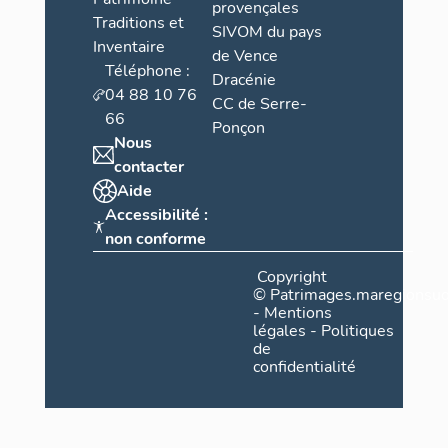
provençales
Traditions et
SIVOM du pays
Inventaire
de Vence
Téléphone :
Dracénie
04 88 10 76
CC de Serre-
66
Ponçon
Nous
contacter
Aide
Accessibilité :
non conforme
Copyright
©
Patrimages.maregionsud
-
Mentions
légales
-
Politiques
de
confidentialité