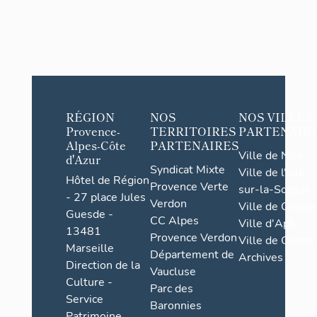
RÉGION
NOS
NOS VILLES
Provence-
TERRITOIRES
PARTENAIR
Alpes-Côte
PARTENAIRES
Ville de Nice
d'Azur
Syndicat Mixte
Ville de l'Isle-
Hôtel de Région
Provence Verte
sur-la-Sorgue
- 27 place Jules
Verdon
Ville de Grasse
Guesde -
CC Alpes
Ville d'Apt
13481
Provence Verdon
Ville de Cannes
Marseille
Département de
Archives
Direction de la
Vaucluse
Culture -
Parc des
Service
Baronnies
Patrimoine