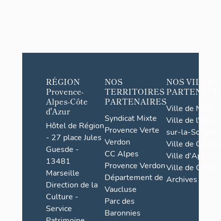
RÉGION
NOS
NOS VILLES
Provence-
TERRITOIRES
PARTENAIR
Alpes-Côte
PARTENAIRES
Ville de Nice
d'Azur
Syndicat Mixte
Ville de l'Isle-
Hôtel de Région
Provence Verte
sur-la-Sorgue
- 27 place Jules
Verdon
Ville de Grasse
Guesde -
CC Alpes
Ville d'Apt
13481
Provence Verdon
Ville de Cannes
Marseille
Département de
Archives
Direction de la
Vaucluse
Culture -
Parc des
Service
Baronnies
Patrimoine