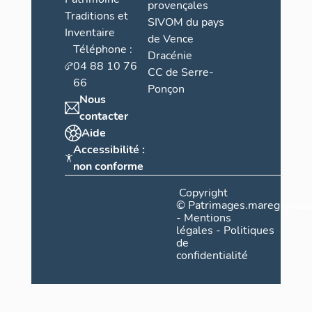
provençales
Traditions et
SIVOM du pays
Inventaire
de Vence
Téléphone :
Dracénie
04 88 10 76
CC de Serre-
66
Ponçon
Nous
contacter
Aide
Accessibilité :
non conforme
Copyright
©
Patrimages.maregionsud
-
Mentions
légales
-
Politiques
de
confidentialité