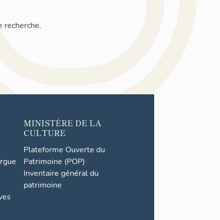
e recherche.
MINISTÈRE DE LA
CULTURE
Plateforme Ouverte du
orgue
Patrimoine (POP)
Inventaire général du
patrimoine
ives