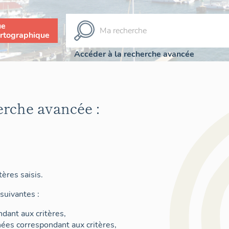
ue
rtographique
Accéder à la recherche avancée
erche avancée :
ères saisis.
suivantes :
dant aux critères,
nées correspondant aux critères,