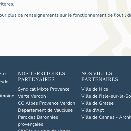
itères.
ur plus de renseignements sur le fonctionnement de l'outil d
zur
NOS TERRITOIRES
NOS VILLES
PARTENAIRES
PARTENAIRES
esde -
Syndicat Mixte Provence
Ville de Nice
rimoine
Verte Verdon
Ville de l'Isle-sur-la-S
CC Alpes Provence Verdon
Ville de Grasse
Département de Vaucluse
Ville d'Apt
Parc des Baronnies
Ville de Cannes - Arch
provençales