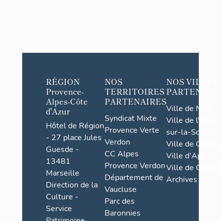
RÉGION
NOS
NOS VILLES
Provence-
TERRITOIRES
PARTENAIR
Alpes-Côte
PARTENAIRES
Ville de Nice
d'Azur
Syndicat Mixte
Ville de l'Isle-
Hôtel de Région
Provence Verte
sur-la-Sorgue
- 27 place Jules
Verdon
Ville de Grasse
Guesde -
CC Alpes
Ville d'Apt
13481
Provence Verdon
Ville de Cannes
Marseille
Département de
Archives
Direction de la
Vaucluse
Culture -
Parc des
Service
Baronnies
Patrimoine