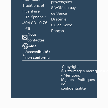
provençales
Traditions et
SIVOM du pays
Inventaire
de Vence
Téléphone :
Dracénie
04 88 10 76
CC de Serre-
66
Ponçon
Nous
contacter
Aide
Accessibilité :
non conforme
Copyright
©
Patrimages.maregionsud
-
Mentions
légales
-
Politiques
de
confidentialité