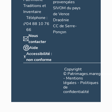
provençales
Traditions et
SIVOM du pays
Inventaire
de Vence
Téléphone :
Dracénie
04 88 10 76
CC de Serre-
66
Ponçon
Nous
contacter
Aide
Accessibilité :
non conforme
Copyright
©
Patrimages.maregionsud
-
Mentions
légales
-
Politiques
de
confidentialité