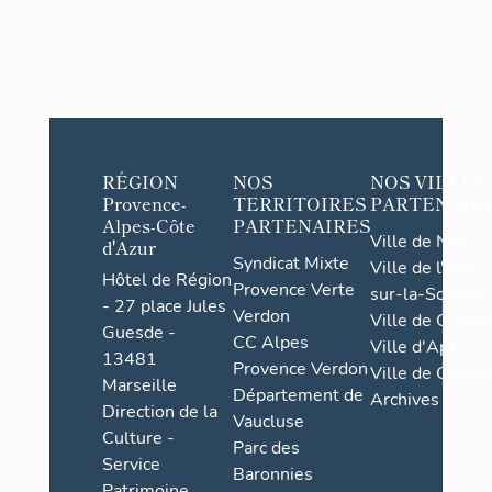
RÉGION
NOS
NOS VILLES
Provence-
TERRITOIRES
PARTENAIR
Alpes-Côte
PARTENAIRES
Ville de Nice
d'Azur
Syndicat Mixte
Ville de l'Isle-
Hôtel de Région
Provence Verte
sur-la-Sorgue
- 27 place Jules
Verdon
Ville de Grasse
Guesde -
CC Alpes
Ville d'Apt
13481
Provence Verdon
Ville de Cannes
Marseille
Département de
Archives
Direction de la
Vaucluse
Culture -
Parc des
Service
Baronnies
Patrimoine