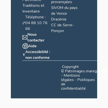
provençales
Traditions et
SIVOM du pays
Inventaire
de Vence
Téléphone :
Dracénie
04 88 10 76
CC de Serre-
66
Ponçon
Nous
contacter
Aide
Accessibilité :
non conforme
Copyright
©
Patrimages.maregionsud
-
Mentions
légales
-
Politiques
de
confidentialité