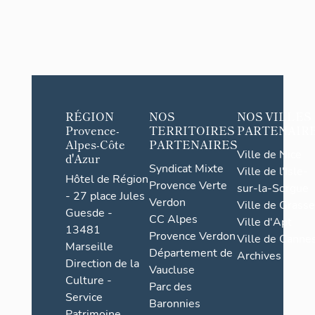
RÉGION
NOS
NOS VILLES
Provence-
TERRITOIRES
PARTENAIR
Alpes-Côte
PARTENAIRES
Ville de Nice
d'Azur
Syndicat Mixte
Ville de l'Isle-
Hôtel de Région
Provence Verte
sur-la-Sorgue
- 27 place Jules
Verdon
Ville de Grasse
Guesde -
CC Alpes
Ville d'Apt
13481
Provence Verdon
Ville de Cannes
Marseille
Département de
Archives
Direction de la
Vaucluse
Culture -
Parc des
Service
Baronnies
Patrimoine