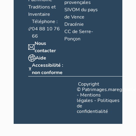
provençales
Traditions et
SIVOM du pays
Inventaire
de Vence
Téléphone :
Dracénie
04 88 10 76
CC de Serre-
66
Ponçon
Nous
contacter
Aide
Accessibilité :
non conforme
Copyright
©
Patrimages.maregionsud
-
Mentions
légales
-
Politiques
de
confidentialité