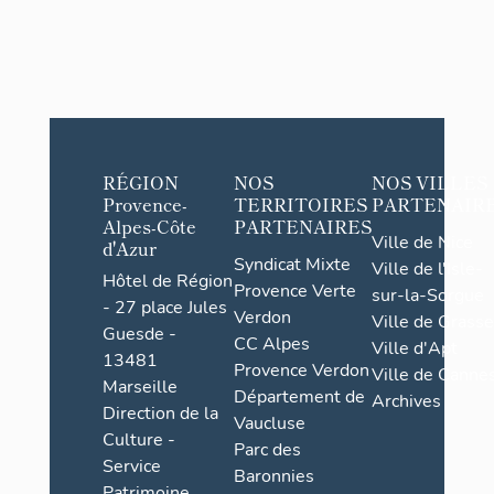
RÉGION
NOS
NOS VILLES
Provence-
TERRITOIRES
PARTENAIR
Alpes-Côte
PARTENAIRES
Ville de Nice
d'Azur
Syndicat Mixte
Ville de l'Isle-
Hôtel de Région
Provence Verte
sur-la-Sorgue
- 27 place Jules
Verdon
Ville de Grasse
Guesde -
CC Alpes
Ville d'Apt
13481
Provence Verdon
Ville de Cannes
Marseille
Département de
Archives
Direction de la
Vaucluse
Culture -
Parc des
Service
Baronnies
Patrimoine