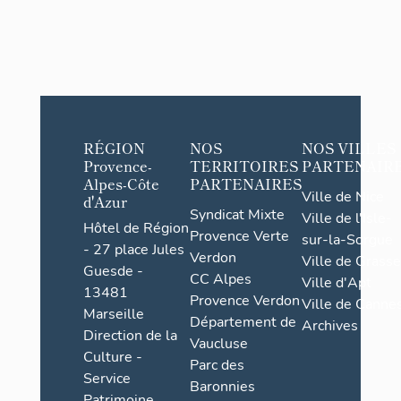
RÉGION
NOS
NOS VILLES
Provence-
TERRITOIRES
PARTENAIR
Alpes-Côte
PARTENAIRES
Ville de Nice
d'Azur
Syndicat Mixte
Ville de l'Isle-
Hôtel de Région
Provence Verte
sur-la-Sorgue
- 27 place Jules
Verdon
Ville de Grasse
Guesde -
CC Alpes
Ville d'Apt
13481
Provence Verdon
Ville de Cannes
Marseille
Département de
Archives
Direction de la
Vaucluse
Culture -
Parc des
Service
Baronnies
Patrimoine