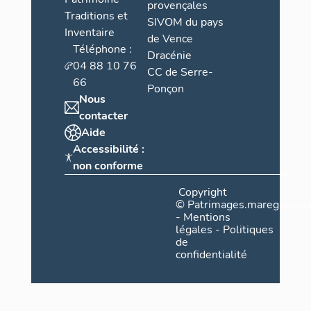
provençales
Traditions et
SIVOM du pays
Inventaire
de Vence
Téléphone :
Dracénie
04 88 10 76
CC de Serre-
66
Ponçon
Nous
contacter
Aide
Accessibilité :
non conforme
Copyright
©
Patrimages.maregionsud
-
Mentions
légales
-
Politiques
de
confidentialité