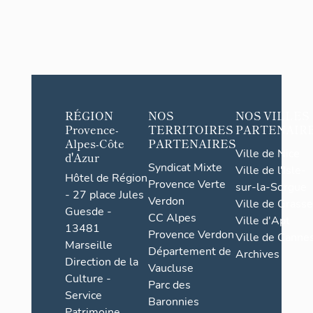
RÉGION
NOS
NOS VILLES
Provence-
TERRITOIRES
PARTENAIR
Alpes-Côte
PARTENAIRES
Ville de Nice
d'Azur
Syndicat Mixte
Ville de l'Isle-
Hôtel de Région
Provence Verte
sur-la-Sorgue
- 27 place Jules
Verdon
Ville de Grasse
Guesde -
CC Alpes
Ville d'Apt
13481
Provence Verdon
Ville de Cannes
Marseille
Département de
Archives
Direction de la
Vaucluse
Culture -
Parc des
Service
Baronnies
Patrimoine