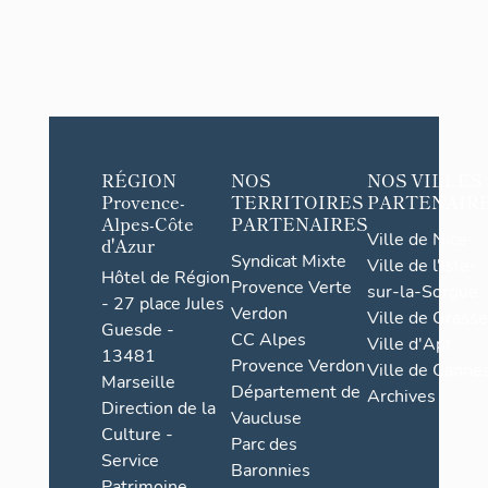
RÉGION
NOS
NOS VILLES
Provence-
TERRITOIRES
PARTENAIR
Alpes-Côte
PARTENAIRES
Ville de Nice
d'Azur
Syndicat Mixte
Ville de l'Isle-
Hôtel de Région
Provence Verte
sur-la-Sorgue
- 27 place Jules
Verdon
Ville de Grasse
Guesde -
CC Alpes
Ville d'Apt
13481
Provence Verdon
Ville de Cannes
Marseille
Département de
Archives
Direction de la
Vaucluse
Culture -
Parc des
Service
Baronnies
Patrimoine