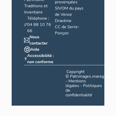
provençales
Traditions et
SIVOM du pays
Inventaire
de Vence
Téléphone :
Dracénie
04 88 10 76
CC de Serre-
66
Ponçon
Nous
contacter
Aide
Accessibilité :
non conforme
Copyright
©
Patrimages.maregionsud
-
Mentions
légales
-
Politiques
de
confidentialité