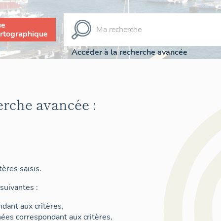
ue
rtographique
Accéder à la recherche avancée
erche avancée :
ères saisis.
suivantes :
dant aux critères,
nées correspondant aux critères,