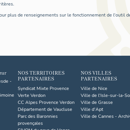
itères.
ur plus de renseignements sur le fonctionnement de l'outil d
zur
NOS TERRITOIRES
NOS VILLES
PARTENAIRES
PARTENAIRES
esde -
Syndicat Mixte Provence
Ville de Nice
rimoine
Verte Verdon
Ville de l'Isle-sur-la-S
CC Alpes Provence Verdon
Ville de Grasse
Département de Vaucluse
Ville d'Apt
Parc des Baronnies
Ville de Cannes - Arch
provençales