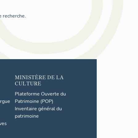
e recherche.
MINISTÈRE DE LA
CULTURE
Plateforme Ouverte du
orgue
Patrimoine (POP)
Inventaire général du
patrimoine
ives