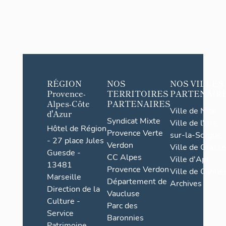
RÉGION
NOS
NOS VILLES
Provence-
TERRITOIRES
PARTENAIR
Alpes-Côte
PARTENAIRES
Ville de Nice
d'Azur
Syndicat Mixte
Ville de l'Isle-
Hôtel de Région
Provence Verte
sur-la-Sorgue
- 27 place Jules
Verdon
Ville de Grasse
Guesde -
CC Alpes
Ville d'Apt
13481
Provence Verdon
Ville de Cannes
Marseille
Département de
Archives
Direction de la
Vaucluse
Culture -
Parc des
Service
Baronnies
Patrimoine