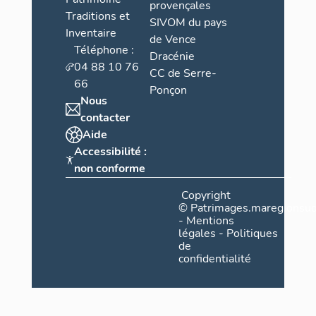
provençales
Traditions et
SIVOM du pays
Inventaire
de Vence
Téléphone :
Dracénie
04 88 10 76
CC de Serre-
66
Ponçon
Nous
contacter
Aide
Accessibilité :
non conforme
Copyright
©
Patrimages.maregionsud
-
Mentions
légales
-
Politiques
de
confidentialité