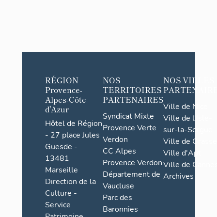
RÉGION
NOS
NOS VILLES
Provence-
TERRITOIRES
PARTENAIR
Alpes-Côte
PARTENAIRES
Ville de Nice
d'Azur
Syndicat Mixte
Ville de l'Isle-
Hôtel de Région
Provence Verte
sur-la-Sorgue
- 27 place Jules
Verdon
Ville de Grasse
Guesde -
CC Alpes
Ville d'Apt
13481
Provence Verdon
Ville de Cannes
Marseille
Département de
Archives
Direction de la
Vaucluse
Culture -
Parc des
Service
Baronnies
Patrimoine