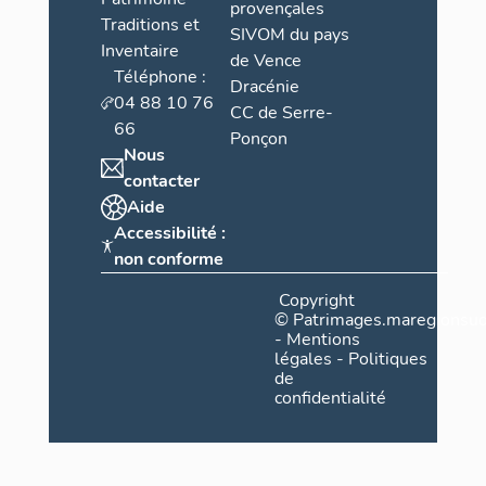
provençales
Traditions et
SIVOM du pays
Inventaire
de Vence
Téléphone :
Dracénie
04 88 10 76
CC de Serre-
66
Ponçon
Nous
contacter
Aide
Accessibilité :
non conforme
Copyright
©
Patrimages.maregionsud
-
Mentions
légales
-
Politiques
de
confidentialité