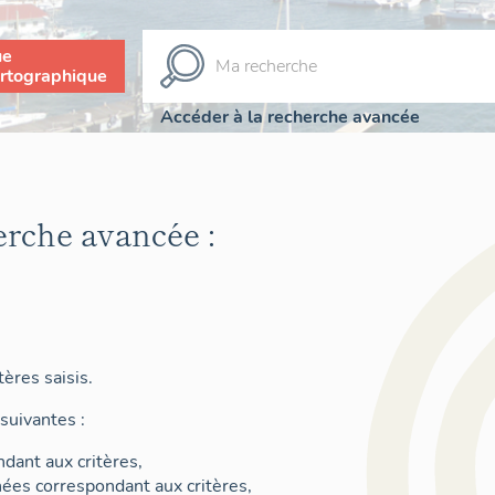
ue
rtographique
Accéder à la recherche avancée
erche avancée :
ères saisis.
suivantes :
dant aux critères,
nées correspondant aux critères,