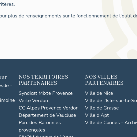
itères.
ur plus de renseignements sur le fonctionnement de l'outil d
zur
NOS TERRITOIRES
NOS VILLES
PARTENAIRES
PARTENAIRES
esde -
Syndicat Mixte Provence
Ville de Nice
rimoine
Verte Verdon
Ville de l'Isle-sur-la-S
CC Alpes Provence Verdon
Ville de Grasse
Département de Vaucluse
Ville d'Apt
Parc des Baronnies
Ville de Cannes - Arch
provençales