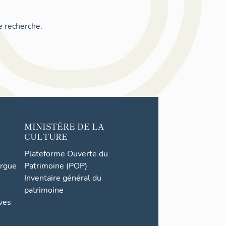
e recherche.
MINISTÈRE DE LA
CULTURE
Plateforme Ouverte du
orgue
Patrimoine (POP)
Inventaire général du
patrimoine
ives