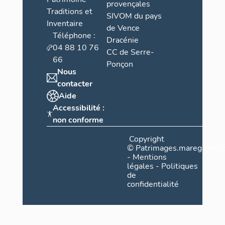
provençales
Traditions et
SIVOM du pays
Inventaire
de Vence
Téléphone :
Dracénie
04 88 10 76
CC de Serre-
66
Ponçon
Nous
contacter
Aide
Accessibilité :
non conforme
Copyright
©
Patrimages.maregionsud
-
Mentions
légales
-
Politiques
de
confidentialité