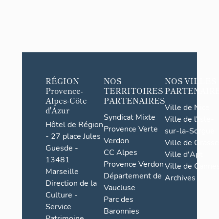
RÉGION
NOS
NOS VILLES
Provence-
TERRITOIRES
PARTENAIR
Alpes-Côte
PARTENAIRES
Ville de Nice
d'Azur
Syndicat Mixte
Ville de l'Isle-
Hôtel de Région
Provence Verte
sur-la-Sorgue
- 27 place Jules
Verdon
Ville de Grasse
Guesde -
CC Alpes
Ville d'Apt
13481
Provence Verdon
Ville de Cannes
Marseille
Département de
Archives
Direction de la
Vaucluse
Culture -
Parc des
Service
Baronnies
Patrimoine