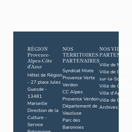
RÉGION
NOS
NOS VILLES
Provence-
TERRITOIRES
PARTENAIR
Alpes-Côte
PARTENAIRES
Ville de Nice
d'Azur
Syndicat Mixte
Ville de l'Isle-
Hôtel de Région
Provence Verte
sur-la-Sorgue
- 27 place Jules
Verdon
Ville de Grasse
Guesde -
CC Alpes
Ville d'Apt
13481
Provence Verdon
Ville de Cannes
Marseille
Département de
Archives
Direction de la
Vaucluse
Culture -
Parc des
Service
Baronnies
Patrimoine