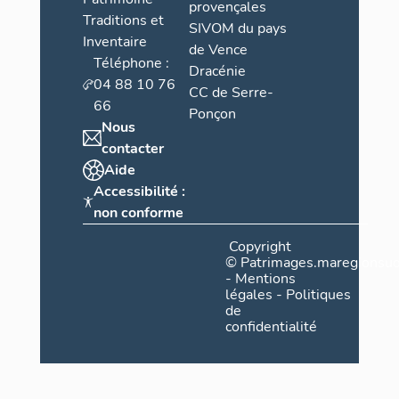
provençales
Traditions et
SIVOM du pays
Inventaire
de Vence
Téléphone :
Dracénie
04 88 10 76
CC de Serre-
66
Ponçon
Nous
contacter
Aide
Accessibilité :
non conforme
Copyright
©
Patrimages.maregionsud
-
Mentions
légales
-
Politiques
de
confidentialité