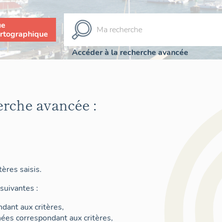
ue
rtographique
Accéder à la recherche avancée
erche avancée :
ères saisis.
suivantes :
dant aux critères,
nées correspondant aux critères,