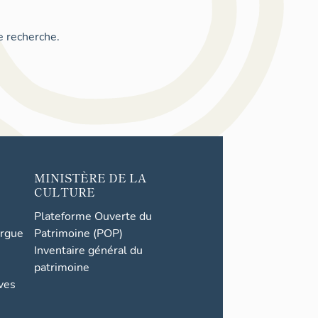
e recherche.
MINISTÈRE DE LA
CULTURE
Plateforme Ouverte du
orgue
Patrimoine (POP)
Inventaire général du
patrimoine
ives