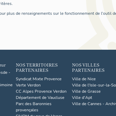
itères.
ur plus de renseignements sur le fonctionnement de l'outil d
zur
NOS TERRITOIRES
NOS VILLES
PARTENAIRES
PARTENAIRES
esde -
Syndicat Mixte Provence
Ville de Nice
rimoine
Verte Verdon
Ville de l'Isle-sur-la-S
CC Alpes Provence Verdon
Ville de Grasse
Département de Vaucluse
Ville d'Apt
Parc des Baronnies
Ville de Cannes - Arch
provençales