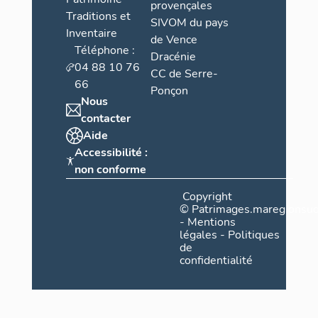
provençales
Traditions et
SIVOM du pays
Inventaire
de Vence
Téléphone :
Dracénie
04 88 10 76
CC de Serre-
66
Ponçon
Nous
contacter
Aide
Accessibilité :
non conforme
Copyright
©
Patrimages.maregionsud
-
Mentions
légales
-
Politiques
de
confidentialité