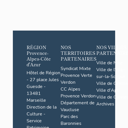
RÉGION
NOS
NOS VILLES
Provence-
TERRITOIRES
PARTENAIR
Alpes-Côte
PARTENAIRES
Ville de Nice
d'Azur
Syndicat Mixte
Ville de l'Isle-
Hôtel de Région
Provence Verte
sur-la-Sorgue
- 27 place Jules
Verdon
Ville de Grasse
Guesde -
CC Alpes
Ville d'Apt
13481
Provence Verdon
Ville de Cannes
Marseille
Département de
Archives
Direction de la
Vaucluse
Culture -
Parc des
Service
Baronnies
Patrimoine