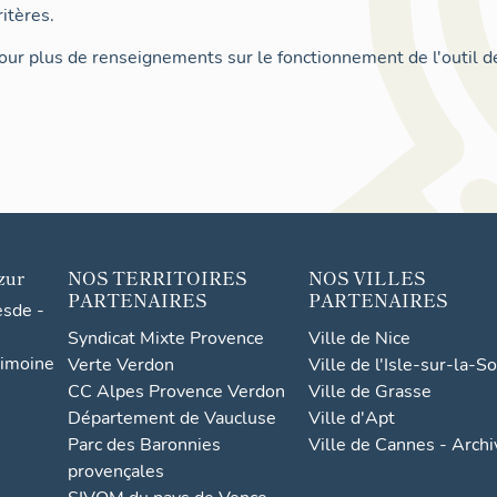
itères.
ur plus de renseignements sur le fonctionnement de l'outil d
zur
NOS TERRITOIRES
NOS VILLES
PARTENAIRES
PARTENAIRES
esde -
Syndicat Mixte Provence
Ville de Nice
rimoine
Verte Verdon
Ville de l'Isle-sur-la-S
CC Alpes Provence Verdon
Ville de Grasse
Département de Vaucluse
Ville d'Apt
Parc des Baronnies
Ville de Cannes - Arch
provençales