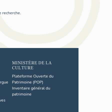
e recherche.
MINISTÈRE DE LA
CULTURE
Plateforme Ouverte du
orgue
Patrimoine (POP)
Inventaire général du
patrimoine
ives