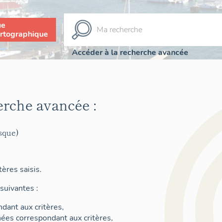
ue
rtographique
Accéder à la recherche avancée
erche avancée :
sque)
ères saisis.
suivantes :
dant aux critères,
nées correspondant aux critères,