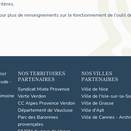
itères.
ur plus de renseignements sur le fonctionnement de l'outil d
zur
NOS TERRITOIRES
NOS VILLES
PARTENAIRES
PARTENAIRES
esde -
Syndicat Mixte Provence
Ville de Nice
rimoine
Verte Verdon
Ville de l'Isle-sur-la-S
CC Alpes Provence Verdon
Ville de Grasse
Département de Vaucluse
Ville d'Apt
Parc des Baronnies
Ville de Cannes - Arch
provençales