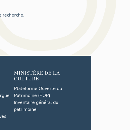
e recherche.
MINISTÈRE DE LA
CULTURE
Plateforme Ouverte du
orgue
Patrimoine (POP)
Inventaire général du
patrimoine
ives