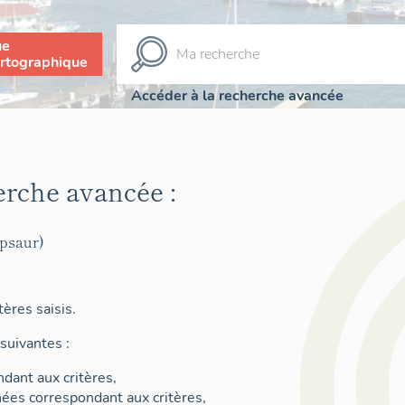
ue
rtographique
Accéder à la recherche avancée
erche avancée :
psaur)
ères saisis.
suivantes :
dant aux critères,
nées correspondant aux critères,