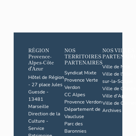
RÉGION
NOS
NOS VILLES
Provence-
TERRITOIRES
PARTENAIR
Alpes-Côte
PARTENAIRES
Ville de Nice
d'Azur
Syndicat Mixte
Ville de l'Isle-
Hôtel de Région
Provence Verte
sur-la-Sorgue
- 27 place Jules
Verdon
Ville de Grasse
Guesde -
CC Alpes
Ville d'Apt
13481
Provence Verdon
Ville de Cannes
Marseille
Département de
Archives
Direction de la
Vaucluse
Culture -
Parc des
Service
Baronnies
Patrimoine