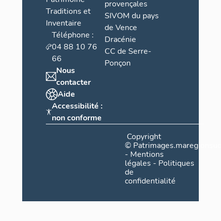
provençales
Traditions et
SIVOM du pays
Inventaire
de Vence
Téléphone :
Dracénie
04 88 10 76
CC de Serre-
66
Ponçon
Nous
contacter
Aide
Accessibilité :
non conforme
Copyright
©
Patrimages.maregionsud
-
Mentions
légales
-
Politiques
de
confidentialité