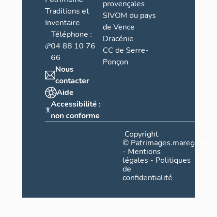
provençales
Traditions et
SIVOM du pays
Inventaire
de Vence
Téléphone :
Dracénie
04 88 10 76
CC de Serre-
66
Ponçon
Nous
contacter
Aide
Accessibilité :
non conforme
Copyright
©
Patrimages.maregionsud
-
Mentions
légales
-
Politiques
de
confidentialité