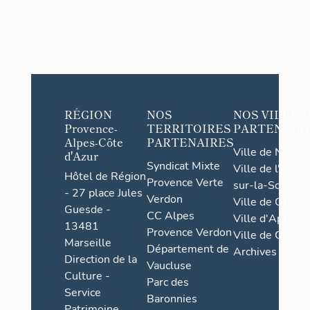
RÉGION
NOS
NOS VILLES
Provence-
TERRITOIRES
PARTENAIR
Alpes-Côte
PARTENAIRES
Ville de Nice
d'Azur
Syndicat Mixte
Ville de l'Isle-
Hôtel de Région
Provence Verte
sur-la-Sorgue
- 27 place Jules
Verdon
Ville de Grasse
Guesde -
CC Alpes
Ville d'Apt
13481
Provence Verdon
Ville de Cannes
Marseille
Département de
Archives
Direction de la
Vaucluse
Culture -
Parc des
Service
Baronnies
Patrimoine