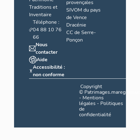
provençales
Traditions et
SIVOM du pays
Inventaire
de Vence
Téléphone :
Dracénie
04 88 10 76
CC de Serre-
66
Ponçon
Nous
contacter
Aide
Accessibilité :
non conforme
Copyright
©
Patrimages.maregionsud
-
Mentions
légales
-
Politiques
de
confidentialité