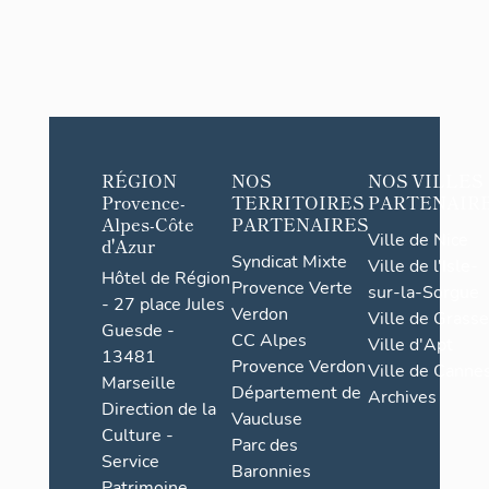
RÉGION
NOS
NOS VILLES
Provence-
TERRITOIRES
PARTENAIR
Alpes-Côte
PARTENAIRES
Ville de Nice
d'Azur
Syndicat Mixte
Ville de l'Isle-
Hôtel de Région
Provence Verte
sur-la-Sorgue
- 27 place Jules
Verdon
Ville de Grasse
Guesde -
CC Alpes
Ville d'Apt
13481
Provence Verdon
Ville de Cannes
Marseille
Département de
Archives
Direction de la
Vaucluse
Culture -
Parc des
Service
Baronnies
Patrimoine