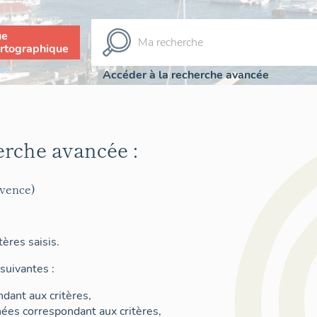
ue
rtographique
Accéder à la recherche avancée
erche avancée :
ovence)
ères saisis.
suivantes :
dant aux critères,
nées correspondant aux critères,