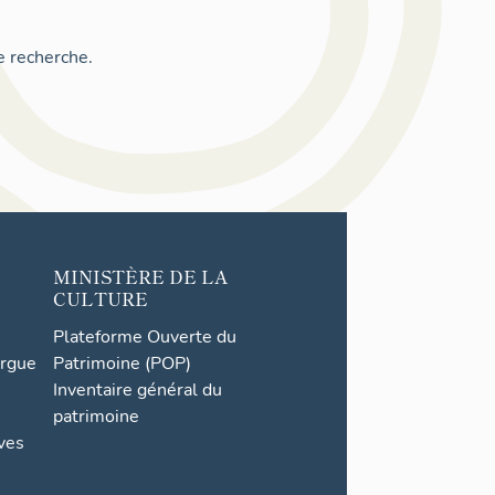
e recherche.
MINISTÈRE DE LA
CULTURE
Plateforme Ouverte du
orgue
Patrimoine (POP)
Inventaire général du
patrimoine
ives