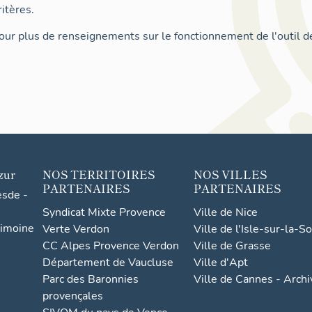
itères.
ur plus de renseignements sur le fonctionnement de l'outil d
zur
NOS TERRITOIRES
NOS VILLES
PARTENAIRES
PARTENAIRES
esde -
Syndicat Mixte Provence
Ville de Nice
rimoine
Verte Verdon
Ville de l'Isle-sur-la-S
CC Alpes Provence Verdon
Ville de Grasse
Département de Vaucluse
Ville d'Apt
Parc des Baronnies
Ville de Cannes - Arch
provençales