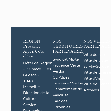
RÉGION
NOS
NOS VILLES
Provence-
TERRITOIRES
PARTENAIR
Alpes-Côte
PARTENAIRES
Ville de Nice
d'Azur
Syndicat Mixte
Ville de l'Isle-
Hôtel de Région
Provence Verte
sur-la-Sorgue
- 27 place Jules
Verdon
Ville de Grasse
Guesde -
CC Alpes
Ville d'Apt
13481
Provence Verdon
Ville de Cannes
Marseille
Département de
Archives
Direction de la
Vaucluse
Culture -
Parc des
Service
Baronnies
Patrimoine