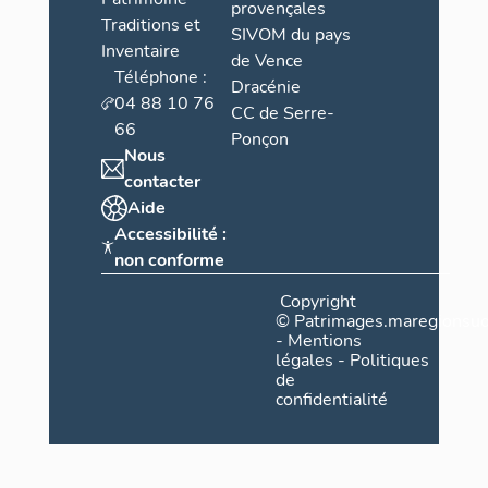
provençales
Traditions et
SIVOM du pays
Inventaire
de Vence
Téléphone :
Dracénie
04 88 10 76
CC de Serre-
66
Ponçon
Nous
contacter
Aide
Accessibilité :
non conforme
Copyright
©
Patrimages.maregionsud
-
Mentions
légales
-
Politiques
de
confidentialité