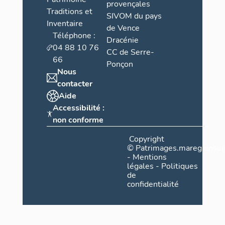
provençales
Traditions et
SIVOM du pays
Inventaire
de Vence
Téléphone :
Dracénie
04 88 10 76
CC de Serre-
66
Ponçon
Nous
contacter
Aide
Accessibilité :
non conforme
Copyright
©
Patrimages.maregionsud
-
Mentions
légales
-
Politiques
de
confidentialité