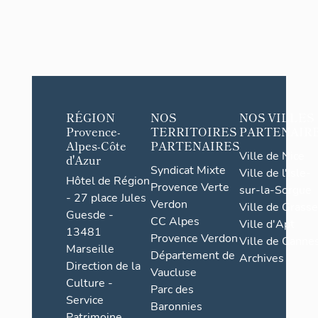
RÉGION
NOS
NOS VILLES
Provence-
TERRITOIRES
PARTENAIR
Alpes-Côte
PARTENAIRES
Ville de Nice
d'Azur
Syndicat Mixte
Ville de l'Isle-
Hôtel de Région
Provence Verte
sur-la-Sorgue
- 27 place Jules
Verdon
Ville de Grasse
Guesde -
CC Alpes
Ville d'Apt
13481
Provence Verdon
Ville de Cannes
Marseille
Département de
Archives
Direction de la
Vaucluse
Culture -
Parc des
Service
Baronnies
Patrimoine