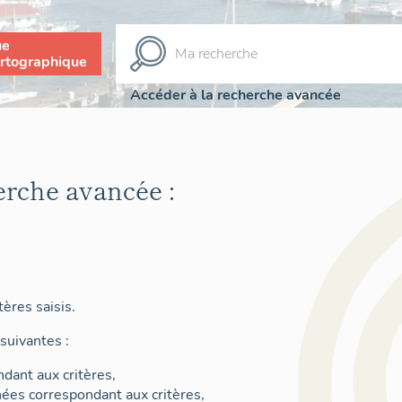
ue
rtographique
Accéder à la recherche avancée
erche avancée :
ères saisis.
suivantes :
dant aux critères,
nées correspondant aux critères,