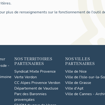
itères.
ur plus de renseignements sur le fonctionnement de l'outil d
zur
NOS TERRITOIRES
NOS VILLES
PARTENAIRES
PARTENAIRES
esde -
Syndicat Mixte Provence
Ville de Nice
rimoine
Verte Verdon
Ville de l'Isle-sur-la-S
CC Alpes Provence Verdon
Ville de Grasse
Département de Vaucluse
Ville d'Apt
Parc des Baronnies
Ville de Cannes - Arch
provençales