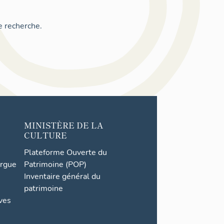
e recherche.
MINISTÈRE DE LA
CULTURE
Plateforme Ouverte du
orgue
Patrimoine (POP)
Inventaire général du
patrimoine
ives