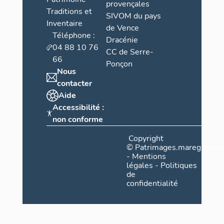
provençales
Traditions et
SIVOM du pays
Inventaire
de Vence
Téléphone :
Dracénie
04 88 10 76
CC de Serre-
66
Ponçon
Nous
contacter
Aide
Accessibilité :
non conforme
Copyright
©
Patrimages.maregionsud
-
Mentions
légales
-
Politiques
de
confidentialité