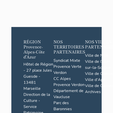
RÉGION
NOS
NOS VILLES
Provence-
TERRITOIRES
PARTENAIR
Alpes-Côte
PARTENAIRES
Ville de Nice
d'Azur
Syndicat Mixte
Ville de l'Isle-
Hôtel de Région
Provence Verte
sur-la-Sorgue
- 27 place Jules
Verdon
Ville de Grasse
Guesde -
CC Alpes
Ville d'Apt
13481
Provence Verdon
Ville de Cannes
Marseille
Département de
Archives
Direction de la
Vaucluse
Culture -
Parc des
Service
Baronnies
Patrimoine