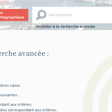
ue
rtographique
Accéder à la recherche avancée
erche avancée :
ères saisis.
suivantes :
dant aux critères,
nées correspondant aux critères,