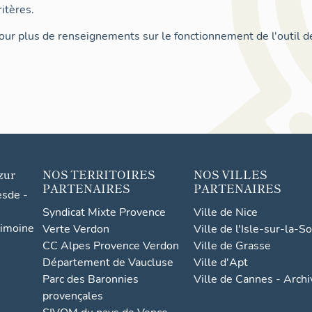
itères.
ur plus de renseignements sur le fonctionnement de l'outil d
zur
NOS TERRITOIRES
NOS VILLES
PARTENAIRES
PARTENAIRES
esde -
Syndicat Mixte Provence
Ville de Nice
rimoine
Verte Verdon
Ville de l'Isle-sur-la-S
CC Alpes Provence Verdon
Ville de Grasse
Département de Vaucluse
Ville d'Apt
Parc des Baronnies
Ville de Cannes - Arch
provençales