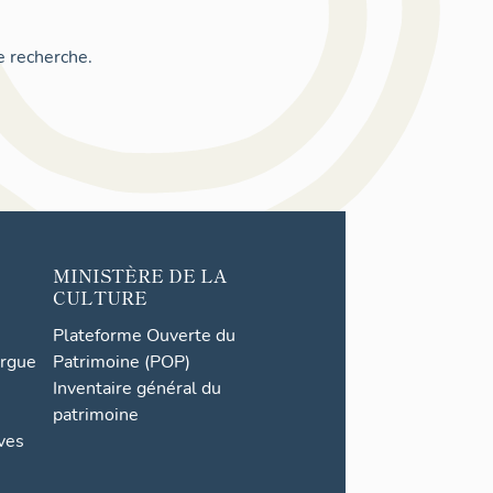
e recherche.
MINISTÈRE DE LA
CULTURE
Plateforme Ouverte du
orgue
Patrimoine (POP)
Inventaire général du
patrimoine
ives