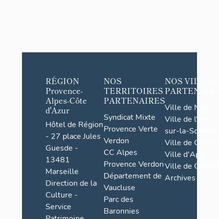
RÉGION
NOS
NOS VILLES
Provence-
TERRITOIRES
PARTENAIR
Alpes-Côte
PARTENAIRES
Ville de Nice
d'Azur
Syndicat Mixte
Ville de l'Isle-
Hôtel de Région
Provence Verte
sur-la-Sorgue
- 27 place Jules
Verdon
Ville de Grasse
Guesde -
CC Alpes
Ville d'Apt
13481
Provence Verdon
Ville de Cannes
Marseille
Département de
Archives
Direction de la
Vaucluse
Culture -
Parc des
Service
Baronnies
Patrimoine