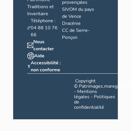
provençales
Traditions et
SIVOM du pays
Inventaire
de Vence
Téléphone :
Dracénie
04 88 10 76
CC de Serre-
66
Ponçon
Nous
contacter
Aide
Accessibilité :
non conforme
Copyright
©
Patrimages.maregionsud
-
Mentions
légales
-
Politiques
de
confidentialité