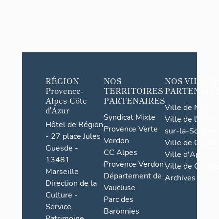
RÉGION
NOS
NOS VILLES
Provence-
TERRITOIRES
PARTENAIR
Alpes-Côte
PARTENAIRES
Ville de Nice
d'Azur
Syndicat Mixte
Ville de l'Isle-
Hôtel de Région
Provence Verte
sur-la-Sorgue
- 27 place Jules
Verdon
Ville de Grasse
Guesde -
CC Alpes
Ville d'Apt
13481
Provence Verdon
Ville de Cannes
Marseille
Département de
Archives
Direction de la
Vaucluse
Culture -
Parc des
Service
Baronnies
Patrimoine