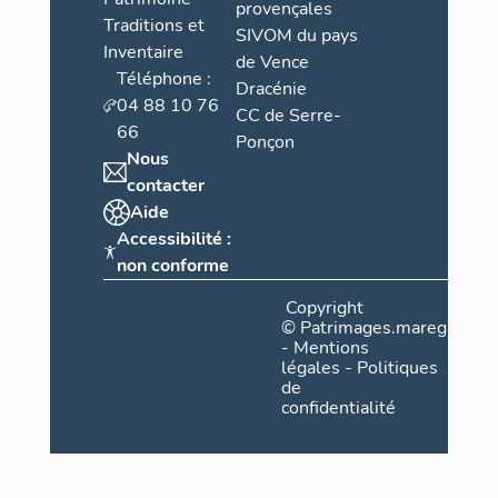
provençales
Traditions et
SIVOM du pays
Inventaire
de Vence
Téléphone :
Dracénie
04 88 10 76
CC de Serre-
66
Ponçon
Nous
contacter
Aide
Accessibilité :
non conforme
Copyright
©
Patrimages.maregionsud
-
Mentions
légales
-
Politiques
de
confidentialité