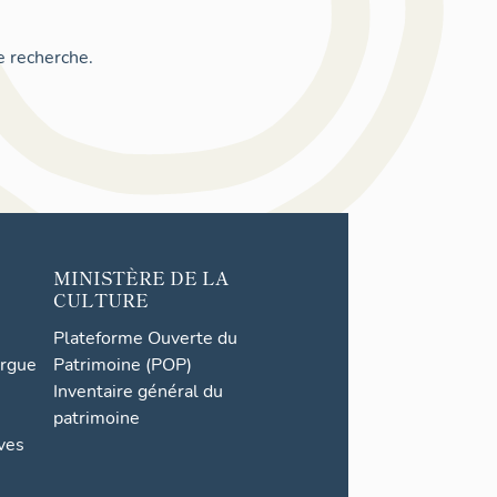
e recherche.
MINISTÈRE DE LA
CULTURE
Plateforme Ouverte du
orgue
Patrimoine (POP)
Inventaire général du
patrimoine
ives