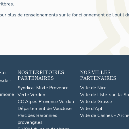
itères.
ur plus de renseignements sur le fonctionnement de l'outil d
zur
NOS TERRITOIRES
NOS VILLES
PARTENAIRES
PARTENAIRES
esde -
Syndicat Mixte Provence
Ville de Nice
rimoine
Verte Verdon
Ville de l'Isle-sur-la-S
CC Alpes Provence Verdon
Ville de Grasse
Département de Vaucluse
Ville d'Apt
Parc des Baronnies
Ville de Cannes - Arch
provençales