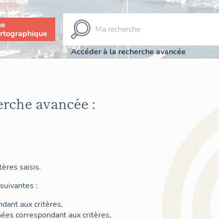
ue
rtographique
Accéder à la recherche avancée
erche avancée :
ères saisis.
suivantes :
dant aux critères,
nées correspondant aux critères,