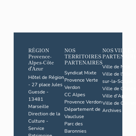
RÉGION
NOS
NOS VILLES
Provence-
TERRITOIRES
PARTENAIR
Alpes-Côte
PARTENAIRES
Ville de Nice
d'Azur
Syndicat Mixte
Ville de l'Isle-
Hôtel de Région
Provence Verte
sur-la-Sorgue
- 27 place Jules
Verdon
Ville de Grasse
Guesde -
CC Alpes
Ville d'Apt
13481
Provence Verdon
Ville de Cannes
Marseille
Département de
Archives
Direction de la
Vaucluse
Culture -
Parc des
Service
Baronnies
Patrimoine