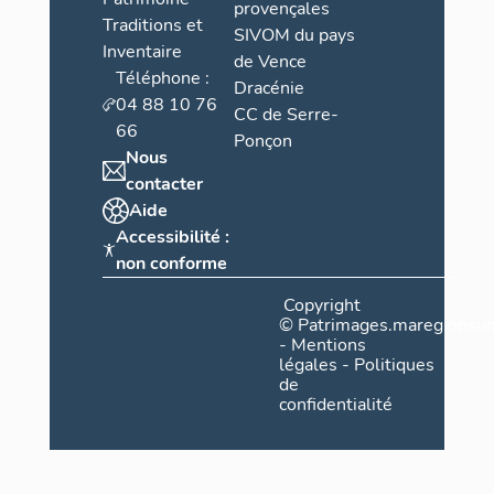
provençales
Traditions et
SIVOM du pays
Inventaire
de Vence
Téléphone :
Dracénie
04 88 10 76
CC de Serre-
66
Ponçon
Nous
contacter
Aide
Accessibilité :
non conforme
Copyright
©
Patrimages.maregionsud
-
Mentions
légales
-
Politiques
de
confidentialité