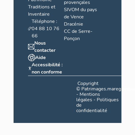
provençales
Traditions et
SIVOM du pays
Inventaire
de Vence
Téléphone :
Dracénie
04 88 10 76
CC de Serre-
66
Ponçon
Nous
contacter
Aide
Accessibilité :
non conforme
Copyright
©
Patrimages.maregionsud
-
Mentions
légales
-
Politiques
de
confidentialité