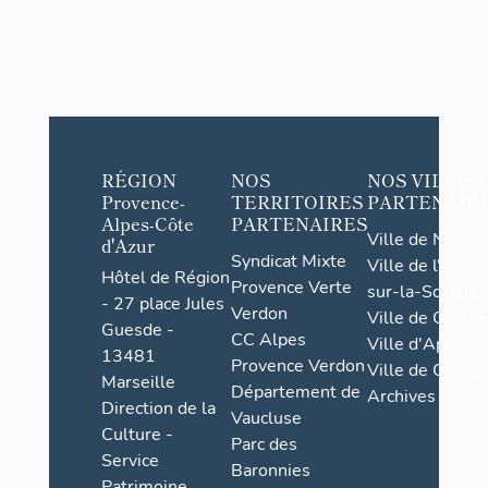
RÉGION
NOS
NOS VILLES
Provence-
TERRITOIRES
PARTENAIR
Alpes-Côte
PARTENAIRES
Ville de Nice
d'Azur
Syndicat Mixte
Ville de l'Isle-
Hôtel de Région
Provence Verte
sur-la-Sorgue
- 27 place Jules
Verdon
Ville de Grasse
Guesde -
CC Alpes
Ville d'Apt
13481
Provence Verdon
Ville de Cannes
Marseille
Département de
Archives
Direction de la
Vaucluse
Culture -
Parc des
Service
Baronnies
Patrimoine