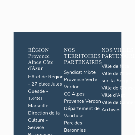
RÉGION
NOS
NOS VILLES
Provence-
TERRITOIRES
PARTENAIR
Alpes-Côte
PARTENAIRES
Ville de Nice
d'Azur
Syndicat Mixte
Ville de l'Isle-
Hôtel de Région
Provence Verte
sur-la-Sorgue
- 27 place Jules
Verdon
Ville de Grasse
Guesde -
CC Alpes
Ville d'Apt
13481
Provence Verdon
Ville de Cannes
Marseille
Département de
Archives
Direction de la
Vaucluse
Culture -
Parc des
Service
Baronnies
Patrimoine