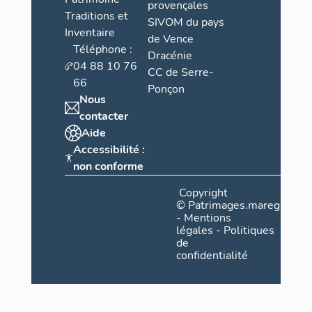
provençales
Traditions et
SIVOM du pays
Inventaire
de Vence
Téléphone :
Dracénie
04 88 10 76
CC de Serre-
66
Ponçon
Nous
contacter
Aide
Accessibilité :
non conforme
Copyright
©
Patrimages.maregionsud
-
Mentions
légales
-
Politiques
de
confidentialité