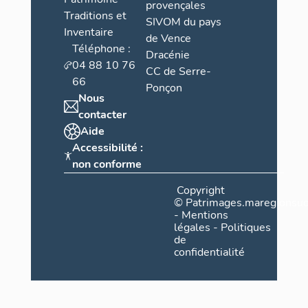
provençales
Traditions et
SIVOM du pays
Inventaire
de Vence
Téléphone :
Dracénie
04 88 10 76
CC de Serre-
66
Ponçon
Nous
contacter
Aide
Accessibilité :
non conforme
Copyright
©
Patrimages.maregionsud
-
Mentions
légales
-
Politiques
de
confidentialité