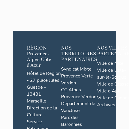
RÉGION
NOS
NOS VILLES
Provence-
TERRITOIRES
PARTENAIR
Alpes-Côte
PARTENAIRES
Ville de Nice
d'Azur
Syndicat Mixte
Ville de l'Isle-
Hôtel de Région
Provence Verte
sur-la-Sorgue
- 27 place Jules
Verdon
Ville de Grasse
Guesde -
CC Alpes
Ville d'Apt
13481
Provence Verdon
Ville de Cannes
Marseille
Département de
Archives
Direction de la
Vaucluse
Culture -
Parc des
Service
Baronnies
Patrimoine