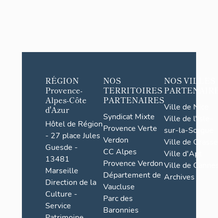
RÉGION
NOS
NOS VILLES
Provence-
TERRITOIRES
PARTENAIR
Alpes-Côte
PARTENAIRES
Ville de Nice
d'Azur
Syndicat Mixte
Ville de l'Isle-
Hôtel de Région
Provence Verte
sur-la-Sorgue
- 27 place Jules
Verdon
Ville de Grasse
Guesde -
CC Alpes
Ville d'Apt
13481
Provence Verdon
Ville de Cannes
Marseille
Département de
Archives
Direction de la
Vaucluse
Culture -
Parc des
Service
Baronnies
Patrimoine