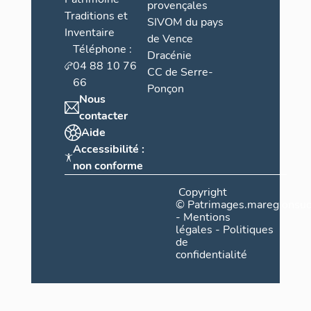
provençales
Traditions et
SIVOM du pays
Inventaire
de Vence
Téléphone :
Dracénie
04 88 10 76
CC de Serre-
66
Ponçon
Nous
contacter
Aide
Accessibilité :
non conforme
Copyright
©
Patrimages.maregionsud
-
Mentions
légales
-
Politiques
de
confidentialité